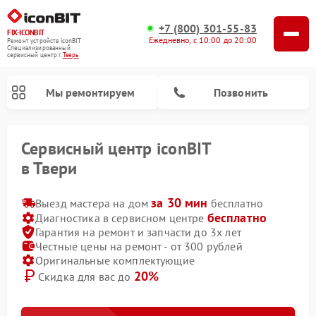
+7 (800) 301-55-83
FIX-ICONBIT
Ежедневно, с 10:00 до 20:00
Ремонт устройств iconBIT
Специализированный
cервисный центр г.
Тверь
Мы ремонтируем
Позвонить
Сервисный центр iconBIT
в Твери
за 30 мин
Ремонт электросамокатов iconBIT
Выезд мастера на дом
бесплатно
бесплатно
Диагностика в сервисном центре
Гарантия на ремонт и запчасти до 3х лет
Честные цены на ремонт - от 300 рублей
Оригинальные комплектующие
20%
Скидка для вас до