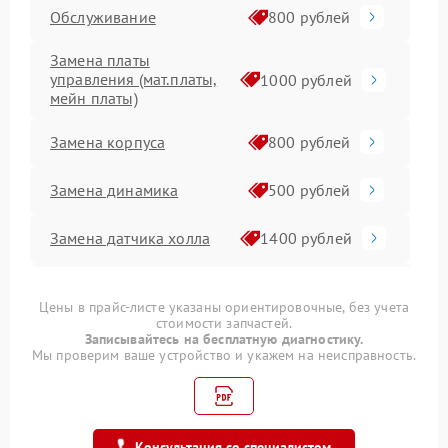
Обслуживание
800 рублей
Замена платы
управления (мат.платы,
1000 рублей
мейн платы)
Замена корпуса
800 рублей
Замена динамика
500 рублей
Замена датчика холла
1400 рублей
Ремонт гироскопа
600 рублей
Цены в прайс-листе указаны ориентировочные, без учета
стоимости запчастей.
Замена транзисторов
1500 рублей
Записывайтесь на бесплатную диагностику.
Мы проверим ваше устройство и укажем на неисправность.
Замена аккумулятора
1200 рублей
Прошивка
1200 рублей
Консультация со специалистом