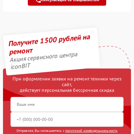
Замена колес
2500 рублей
Замена камеры
750 рублей
Получите 1500 рублей на
Гидроизоляция
1200 рублей
ремонт
Апгрейд
2000 рублей
Акция сервисного центра
iconBIT
Выравнивание колеса
900 рублей
При оформлении заявки на ремонт техники через
Выравнивание ступицы
1400 рублей
сайт,
действует персональная бессрочная скидка
Отправляя, Вы соглашаетесь с
политикой конфиденциальности